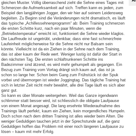
Al
gleichen Muster. Völlig überraschend zieht die Sehne eines Tages mit
Schmerzen die Aufmerksamkeit auf sich. Treffen kann es jeden, zum
Beispiel den langjährigen Jogger, den wir hier auf seinem Leidensweg
begleiten. Zu Beginn sind die Veränderungen nicht dramatisch, es läuft
das typische „Achillessehnenprogramm“ ab: Beim Training schmerzen
die ersten Schritte kurz, nach ein paar Minuten, wenn die
„Betriebstemperatur“ erreicht ist, funktioniert die Sehne wieder klaglos.
Die Lauffreude ist ungetrübt, undenkbar, dass eine fast schmerzfreie
Laufeinheit möglicherweise für die Sehne nicht nur Balsam sein
könnte. Vielleicht ist da ein Ziehen in der Sehne nach dem Training,
das ist aber kaum der Rede wert. Weniger lustig ist dafür der Start in
den nächsten Tag. Die ersten schlaftrunkenen Schritte ins
Badezimmer sind ätzend, es wird mehr gehumpelt als gegangen. Ein
Bezug zum Training vom Vortag drängt sich kaum auf, das ist ja
schon so lange her. Schon beim Gang zum Frühstück ist der Spuk
vorbei und übermorgen ist wieder Joggingtag. Das tägliche Training hat
sich in letzter Zeit nicht mehr bewährt, alle drei Tage läuft es sich aber
ganz gut.
So kann es über Monate weitergehen. Weil das Ganze irgendwann
schlimmer statt besser wird, ist schliesslich die obligate Laufpause
von einem Monat angesagt. Die lang ersehnte Wiederaufnahme des
Trainings läuft perfekt, kaum ein Ziehen, kein morgendliches Humpeln.
Doch schon nach dem dritten Training ist alles wieder beim Alten. Die
weniger Geduldigen tauchen jetzt in der Sprechstunde auf, die ganz
Geduldigen hoffen das Problem mit einer noch längeren Laufpause zu
lösen – kaum mit mehr Erfolg.