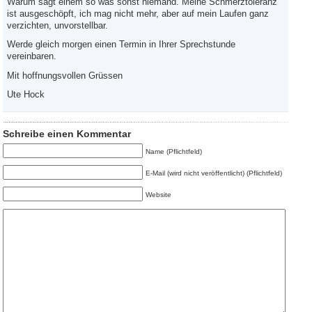
Warum sagt einem so was sonst niemand. Meine Schmerztoleranz
ist ausgeschöpft, ich mag nicht mehr, aber auf mein Laufen ganz
verzichten, unvorstellbar.
Werde gleich morgen einen Termin in Ihrer Sprechstunde
vereinbaren.
Mit hoffnungsvollen Grüssen
Ute Hock
Schreibe einen Kommentar
Name (Pflichtfeld)
E-Mail (wird nicht veröffentlicht) (Pflichtfeld)
Website