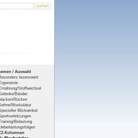
hemen / Auswahl
Besonders lesenswert
Ergonomie
Ernährung/Stoffwechsel
Gelenke/Bänder
Nacken/Rücken
Sehne/Muskulatur
Spezieller Blickwinkel
Sportverletzungen
Training/Belastung
Ueberlastungsfolgen
ZZ-Kolumnen