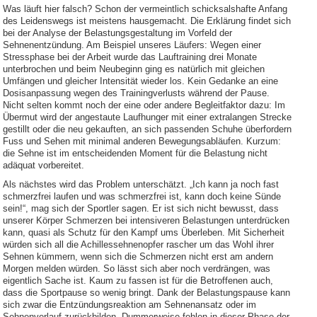
Was läuft hier falsch? Schon der vermeintlich schicksalshafte Anfang
des Leidenswegs ist meistens hausgemacht. Die Erklärung findet sich
bei der Analyse der Belastungsgestaltung im Vorfeld der
Sehnenentzündung. Am Beispiel unseres Läufers: Wegen einer
Stressphase bei der Arbeit wurde das Lauftraining drei Monate
unterbrochen und beim Neubeginn ging es natürlich mit gleichen
Umfängen und gleicher Intensität wieder los. Kein Gedanke an eine
Dosisanpassung wegen des Trainingverlusts während der Pause.
Nicht selten kommt noch der eine oder andere Begleitfaktor dazu: Im
Übermut wird der angestaute Laufhunger mit einer extralangen Strecke
gestillt oder die neu gekauften, an sich passenden Schuhe überfordern
Fuss und Sehen mit minimal anderen Bewegungsabläufen. Kurzum:
die Sehne ist im entscheidenden Moment für die Belastung nicht
adäquat vorbereitet.
Als nächstes wird das Problem unterschätzt. „Ich kann ja noch fast
schmerzfrei laufen und was schmerzfrei ist, kann doch keine Sünde
sein!“, mag sich der Sportler sagen. Er ist sich nicht bewusst, dass
unserer Körper Schmerzen bei intensiveren Belastungen unterdrücken
kann, quasi als Schutz für den Kampf ums Überleben. Mit Sicherheit
würden sich all die Achillessehnenopfer rascher um das Wohl ihrer
Sehnen kümmern, wenn sich die Schmerzen nicht erst am andern
Morgen melden würden. So lässt sich aber noch verdrängen, was
eigentlich Sache ist. Kaum zu fassen ist für die Betroffenen auch,
dass die Sportpause so wenig bringt. Dank der Belastungspause kann
sich zwar die Entzündungsreaktion am Sehnenansatz oder im
Sehnenverlauf zurückbilden. Dummerweise fehlen in dieser Phase der