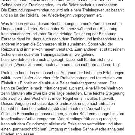
Sehne aber die Trainingsreize, um die Belastbarkeit zu verbessern.
Die Entzündungsverminderung wird mit einem Trainingsverlust bezahlt
und so ist der Rückfall bei Wiederbeginn vorprogrammiert.
Was können wir aus diesen Beobachtungen lernen? Zum einen ist im
Umgang mit lädierten Sehnen der Schmerz während der Belastung
kein brauchbarer Indikator für die richtige Dosierung der Belastung.
Entscheidend ist, dass auch nach dem Training und insbesondere am
anderen Morgen die Schmerzen nicht zunehmen. Sonst wird der
Reizzustand immer von neuem verstärkt. Zum anderen ist statt reinem
Schonen ein dosierter Trainingsaufbau im weitgehend
beschwerdefreien Bereich angesagt. Dabei soll für den Schmerz
gelten: „Weder während, noch nach und auch nicht am anderen Tag“.
Praktisch kann das so aussehen: Aufgrund der bisherigen Erfahrungen
wählt unser Läufer eine eher tiefe Probebelastung und tastet sich von
Einheit zu Einheit an die aktuelle Belastbarkeitsgrenze heran. Das
kann zu Beginn je nach Irritationsgrad auch mal eine Mikroeinheit von
zehn Minuten alle zwei bis drei Tage bedeuten. Eine leichte Steigerung
alle zwei bis drei Wochen ist in der Regel ein sinnvolles Intervall.
Dieses Vorgehen ist quasi das Grundrezept und je nach Situation
braucht es daneben selbstverständlich noch eine Auswahl von
üblichen Behandlungsmassnahmen, von der Bürstenmassage bis zum
koordinativen Aufbauprogramm. Wer allerdings früh genug reagiert,
kann mit dem Grundrezept alleine die Eskalation vermeiden und über
einen „partnerschaftlichen“ Umgang mit seiner Sehne wieder anhaltend
Frieden schliessen.