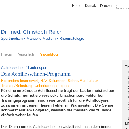
Home
Kontakt
Drucken
Dr. med. Christoph Reich
Sportmedizin • Manuelle Medizin • Rheumatologie
Praxis
Persönlich
Praxisblog
T
Achillessehne / Laufensport
Das Achillessehnen-Programm
Besonders lesenswert
,
NZZ-Kolumnen
,
Sehne/Muskulatur
,
Training/Belastung
,
Ueberlastungsfolgen
Für eine entzündete Achillessehne trägt der Läufer meist selber
die Schuld, nur ist sie versteckt. Unscheinbare Fehler bei
Trainingsprogramm sind verantwortlich für die Achillodynie,
zusammen mit einem fiesen Fehler im Warnsystem: Die Sehne
schmerzt erst am Folgetag, weshalb die meisten viel zu lange
einfach weiter laufen.
N
Das Drama um die Achillessehne entwickelt sich nach dem immer