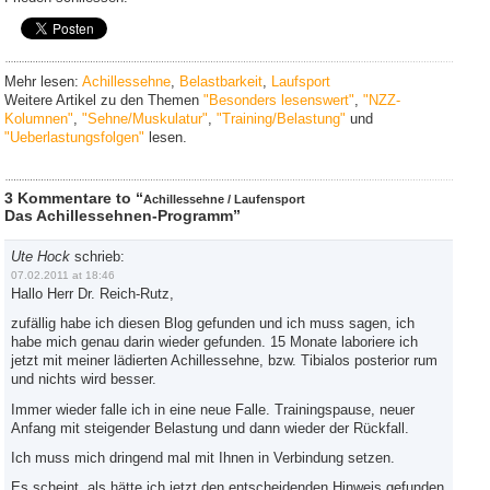
Mehr lesen:
Achillessehne
,
Belastbarkeit
,
Laufsport
Weitere Artikel zu den Themen
"Besonders lesenswert"
,
"NZZ-
Kolumnen"
,
"Sehne/Muskulatur"
,
"Training/Belastung"
und
"Ueberlastungsfolgen"
lesen.
3 Kommentare to “
Achillessehne / Laufensport
Das Achillessehnen-Programm”
Ute Hock
schrieb:
07.02.2011 at 18:46
Hallo Herr Dr. Reich-Rutz,
zufällig habe ich diesen Blog gefunden und ich muss sagen, ich
habe mich genau darin wieder gefunden. 15 Monate laboriere ich
jetzt mit meiner lädierten Achillessehne, bzw. Tibialos posterior rum
und nichts wird besser.
Immer wieder falle ich in eine neue Falle. Trainingspause, neuer
Anfang mit steigender Belastung und dann wieder der Rückfall.
Ich muss mich dringend mal mit Ihnen in Verbindung setzen.
Es scheint, als hätte ich jetzt den entscheidenden Hinweis gefunden