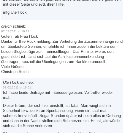
mit dieser Seite und evtl. ihrer Hilfe.
mfg Ute Hock
creich
schrieb:
07.02.2011 at 19:17
Guten Tab Frau Hock
Danke für Ihre Rückmeldung. Zur Vertiefung der Zusammenhänge rund
um überlastete Sehnen, empfehle ich Ihnen zudem die Lektüre der
beiden Blogbeiträge zum Tennisellbogen. Das Prinzip, wie es dort
geschildert ist, lässt sich auf die Achillessehnenentzündung
übertragen, speziell die Überlegungen zum Bankkontomodell.
Viele Grüsse
Christoph Reich
Ute Hock
schrieb:
07.02.2011 at 19:51
Ich habe beide Beiträge mit Interesse gelesen. Volltreffer wieder
mal.
Dieser Irrtum, der sich hier einstellt, ist fatal. Man wiegt sich in
Sicherheit bzw. denkt an Spontanheilung, wenn ein Lauf mal
schmerzfrei verläuft. Sogar Stunden später ist noch alles in Ordnung
und dann in der Nacht stellen sich Schmerzen ein. Es ist, als würde
sich da die Sehne verkürzen.