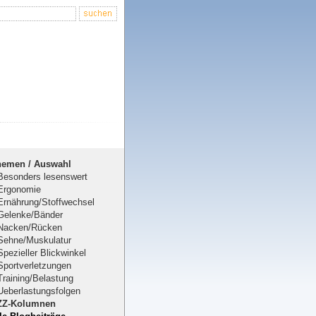
hemen / Auswahl
Besonders lesenswert
Ergonomie
Ernährung/Stoffwechsel
Gelenke/Bänder
Nacken/Rücken
Sehne/Muskulatur
Spezieller Blickwinkel
Sportverletzungen
Training/Belastung
Ueberlastungsfolgen
ZZ-Kolumnen