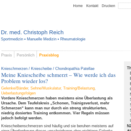
Home
Kontakt
Drucken
Dr. med. Christoph Reich
Sportmedizin • Manuelle Medizin • Rheumatologie
Praxis
Persönlich
Praxisblog
T
Knieschmerzen / Kniescheibe / Chondropathia Patellae
Meine Kniescheibe schmerzt – Wie werde ich das
Problem wieder los?
Gelenke/Bänder
,
Sehne/Muskulatur
,
Training/Belastung
,
Ueberlastungsfolgen
Vordere Knieschmerzen haben meistens eine Überlastung als
Ursache. Dem Teufelskreis „Schonen, Trainigsverlust, mehr
Schmerzen“ kann man nur durch ein streng strukturiertes,
niedrig dosiertes Training entkommen. Vier Regeln müssen
jedoch befolgt werden.
N
Kniescheibenschmerzen sind häufig und sie beruhen meistens auf
einer Überforderung dieses unscheinbaren aber wichtigen Gelenks.