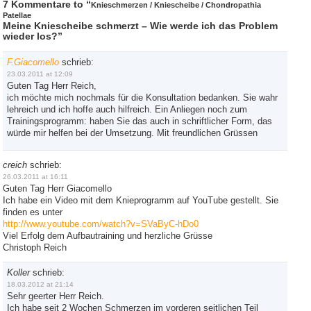
7 Kommentare to “
Knieschmerzen / Kniescheibe / Chondropathia
Patellae
Meine Kniescheibe schmerzt – Wie werde ich das Problem
wieder los?”
F.Giacomello
schrieb:
23.03.2011 at 12:09
Guten Tag Herr Reich,
ich möchte mich nochmals für die Konsultation bedanken. Sie wahr
lehreich und ich hoffe auch hilfreich. Ein Anliegen noch zum
Trainingsprogramm: haben Sie das auch in schriftlicher Form, das
würde mir helfen bei der Umsetzung. Mit freundlichen Grüssen
creich
schrieb:
26.03.2011 at 16:11
Guten Tag Herr Giacomello
Ich habe ein Video mit dem Knieprogramm auf YouTube gestellt. Sie
finden es unter
http://www.youtube.com/watch?v=SVaByC-hDo0
Viel Erfolg dem Aufbautraining und herzliche Grüsse
Christoph Reich
Koller
schrieb:
18.03.2012 at 21:14
Sehr geerter Herr Reich.
Ich habe seit 2 Wochen Schmerzen im vorderen seitlichen Teil