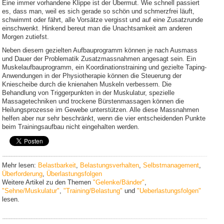
Eine immer vorhandene Klippe ist der Übermut. Wie schnell passiert
es, dass man, weil es sich gerade so schön und schmerzfrei läuft,
schwimmt oder fährt, alle Vorsätze vergisst und auf eine Zusatzrunde
einschwenkt. Hinkend bereut man die Unachtsamkeit am anderen
Morgen zutiefst.
Neben diesem gezielten Aufbauprogramm können je nach Ausmass
und Dauer der Problematik Zusatzmassnahmen angesagt sein. Ein
Muskelaufbauprogramm, ein Koordinationstraining und gezielte Taping-
Anwendungen in der Physiotherapie können die Steuerung der
Kniescheibe durch die knienahen Muskeln verbessern. Die
Behandlung von Triggerpunkten in der Muskulatur, spezielle
Massagetechniken und trockene Bürstenmassagen können die
Heilungsprozesse im Gewebe unterstützen. Alle diese Massnahmen
helfen aber nur sehr beschränkt, wenn die vier entscheidenden Punkte
beim Trainingsaufbau nicht eingehalten werden.
Mehr lesen:
Belastbarkeit
,
Belastungsverhalten
,
Selbstmanagement
,
Überforderung
,
Überlastungsfolgen
Weitere Artikel zu den Themen
"Gelenke/Bänder"
,
"Sehne/Muskulatur"
,
"Training/Belastung"
und
"Ueberlastungsfolgen"
lesen.