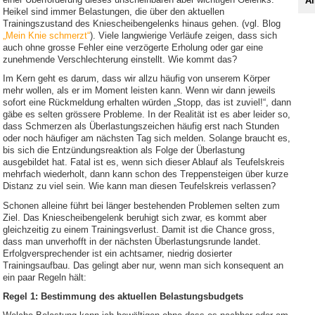
Al
Heikel sind immer Belastungen, die über den aktuellen
Trainingszustand des Kniescheibengelenks hinaus gehen. (vgl. Blog
„Mein Knie schmerzt“
). Viele langwierige Verläufe zeigen, dass sich
auch ohne grosse Fehler eine verzögerte Erholung oder gar eine
zunehmende Verschlechterung einstellt. Wie kommt das?
Im Kern geht es darum, dass wir allzu häufig von unserem Körper
mehr wollen, als er im Moment leisten kann. Wenn wir dann jeweils
sofort eine Rückmeldung erhalten würden „Stopp, das ist zuviel!“, dann
gäbe es selten grössere Probleme. In der Realität ist es aber leider so,
dass Schmerzen als Überlastungszeichen häufig erst nach Stunden
oder noch häufiger am nächsten Tag sich melden. Solange braucht es,
bis sich die Entzündungsreaktion als Folge der Überlastung
ausgebildet hat. Fatal ist es, wenn sich dieser Ablauf als Teufelskreis
mehrfach wiederholt, dann kann schon des Treppensteigen über kurze
Distanz zu viel sein. Wie kann man diesen Teufelskreis verlassen?
Schonen alleine führt bei länger bestehenden Problemen selten zum
Ziel. Das Kniescheibengelenk beruhigt sich zwar, es kommt aber
gleichzeitig zu einem Trainingsverlust. Damit ist die Chance gross,
dass man unverhofft in der nächsten Überlastungsrunde landet.
Erfolgversprechender ist ein achtsamer, niedrig dosierter
Trainingsaufbau. Das gelingt aber nur, wenn man sich konsequent an
ein paar Regeln hält:
Regel 1: Bestimmung des aktuellen Belastungsbudgets