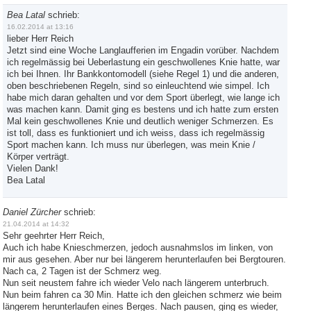
Bea Latal
schrieb:
16.02.2014 at 13:16
lieber Herr Reich
Jetzt sind eine Woche Langlaufferien im Engadin vorüber. Nachdem
ich regelmässig bei Ueberlastung ein geschwollenes Knie hatte, war
ich bei Ihnen. Ihr Bankkontomodell (siehe Regel 1) und die anderen,
oben beschriebenen Regeln, sind so einleuchtend wie simpel. Ich
habe mich daran gehalten und vor dem Sport überlegt, wie lange ich
was machen kann. Damit ging es bestens und ich hatte zum ersten
Mal kein geschwollenes Knie und deutlich weniger Schmerzen. Es
ist toll, dass es funktioniert und ich weiss, dass ich regelmässig
Sport machen kann. Ich muss nur überlegen, was mein Knie /
Körper verträgt.
Vielen Dank!
Bea Latal
Daniel Zürcher
schrieb:
21.04.2014 at 14:32
Sehr geehrter Herr Reich,
Auch ich habe Knieschmerzen, jedoch ausnahmslos im linken, von
mir aus gesehen. Aber nur bei längerem herunterlaufen bei Bergtouren.
Nach ca, 2 Tagen ist der Schmerz weg.
Nun seit neustem fahre ich wieder Velo nach längerem unterbruch.
Nun beim fahren ca 30 Min. Hatte ich den gleichen schmerz wie beim
längerem herunterlaufen eines Berges. Nach pausen, ging es wieder,