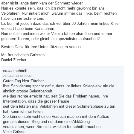
aber nicht lange dann kam der Schmerz wieder.
Nun es könnte sein, das ich ich nicht mehr gewöhnt bin ans
Velofahren. Nur irritiert mich, warum immer das linke, beim rechten
habe ich nie Schmerzen.
Es kommt jedoch dazu das ich vor über 30 Jahren mein linkes Knie
verletzt habe beim Kanufahren.
Nun soll ich probieren weiter Velozu fahren also üben und immer
grössere Touren, oder gleich ein spezialisten aufsuchen?
Besten Dank für Ihre Unterstützung im voraus.
Mit freundlichen Grüssen
Daniel Zürcher
creich
schrieb:
21.04.2014 at 20:32
Guten Tag Herr Zürcher
Ihre Schilderung spricht dafür, dass Ihr linkes Kniegelenk nie die
ähnlich grosse Belastbarkeit
wie das rechte erreicht hat, seit Sie das Problem haben. Ihre
Interpretation, dass die grösser Pause
seit dem letzten mal Velofahren mit dieser Schmerzphase zu tun
hat, kann ich nur teilen.
Sie können sehr wohl einen Versuch machen mit dem Aufbau
gemäss diesem Blog und nur dann eine Abklärung
veranlassen, wenn Sie nicht wirklich fortschritte machen.
Viele Grüsse