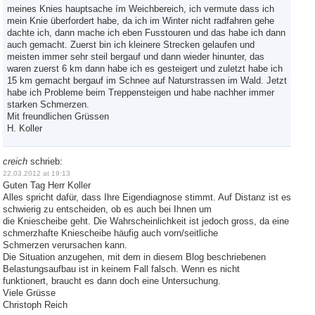
meines Knies hauptsache ím Weichbereich, ich vermute dass ich
mein Knie überfordert habe, da ich im Winter nicht radfahren gehe
dachte ich, dann mache ich eben Fusstouren und das habe ich dann
auch gemacht. Zuerst bin ich kleinere Strecken gelaufen und
meisten immer sehr steil bergauf und dann wieder hinunter, das
waren zuerst 6 km dann habe ich es gesteigert und zuletzt habe ich
15 km gemacht bergauf im Schnee auf Naturstrassen im Wald. Jetzt
habe ich Probleme beim Treppensteigen und habe nachher immer
starken Schmerzen.
Mit freundlichen Grüssen
H. Koller
creich
schrieb:
22.03.2012 at 19:13
Guten Tag Herr Koller
Alles spricht dafür, dass Ihre Eigendiagnose stimmt. Auf Distanz ist es
schwierig zu entscheiden, ob es auch bei Ihnen um
die Kniescheibe geht. Die Wahrscheinlichkeit ist jedoch gross, da eine
schmerzhafte Kniescheibe häufig auch vorn/seitliche
Schmerzen verursachen kann.
Die Situation anzugehen, mit dem in diesem Blog beschriebenen
Belastungsaufbau ist in keinem Fall falsch. Wenn es nicht
funktionert, braucht es dann doch eine Untersuchung.
Viele Grüsse
Christoph Reich