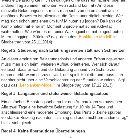
Welche Belastung kann ich bewältigen ohne dass es nachher oder am
anderen Tag zu einem erhöhten Reizzustand kommt? An diese
sinnvolle Belastungsdosis muss man sich von unten schrittweise
annähern. Bisweilen ist allerdings die Dosis unerträglich niedrig. Wer
mag sich schon umziehen um fünf Minuten zu joggen? Da kann die
Kombination mit einer im Moment unproblematischen Aktivität
weiterhelfen. Wie wäre es mit einer Walkingeinheit mit eingestreuten
Micro –Jogging – Stücken? (vgl. dazu das
„Bankkonto-Modell“
im
Blogbeitrag vom 25.11.2014)
Regel 2: Steuerung nach Erfahrungswerten statt nach Schmerze
n
An dieser ermittelten Belastungsdosis und anderen Erfahrungswerten
muss man sich beim weiteren Aufbau orientieren. Wer sich darauf
verlässt, dass er während der Belastung anhand von Schmerzen
schon merkt, wenn es zuviel wird, der spielt Roulette und muss sich
nachher nicht über eine Verschlechterung der Situation wundern. (vgl.
dazu das
„Leitplanken-Modell“
im Blogbeitrag vom 17.12.2013)
Regel 3: Langsamer und stufenweiser Belastungsaufbau
Ein einfaches Belastungsschema für den Aufbau kann so aussehen:
Alle zwei Tage eine bewährte Belastung für 10 bis 14 Tage und
anschliessend eine moderate Erhöhung. Das Prinzip „keine spürbar
verstärkte Reizung nach dem Training und auch nicht am anderen Tag“
bleibt sich gleich.
Regel 4: Keine übermütigen Übertreibungen