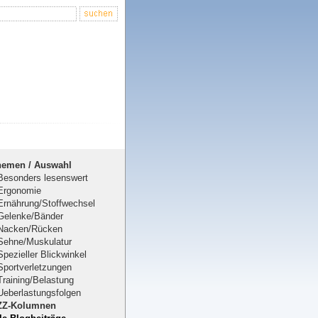
hemen / Auswahl
Besonders lesenswert
Ergonomie
Ernährung/Stoffwechsel
Gelenke/Bänder
Nacken/Rücken
Sehne/Muskulatur
Spezieller Blickwinkel
Sportverletzungen
Training/Belastung
Ueberlastungsfolgen
ZZ-Kolumnen