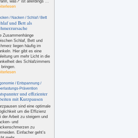
ann, was?“ ist allerdings …
iterlesen
cken / Nacken / Schlaf / Bett
hlaf und Bett als
chmerzursache
ie Zusammenhänge
ischen Schlaf, Bett und
hmerz liegen häufig im
nkeln. Hier gibt es eine
leitung um mehr Licht in die
nkelheit des Schlafzimmers
 bringen.
iterlesen
gonomie / Entspannung /
erlastungs-Prävention
tspannter und effizienter
beiten mit Kurzpausen
rzpausen sind eine optimale
glichkeit um die Effizienz
i der Arbeit zu steigern und
cken- und
ckenschmerzen zu
rmeiden. Einfacher geht’s
cht mehr.