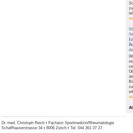
Sc
zu
hi
we
Üb
Se
Er
Be
d
Wi
ni
ve
Üb
üb
Ba
zu
er
we
Al
Dr. med. Christoph Reich • Facharzt Sportmedizin/Rheumatologie
Schaffhauserstrasse 34 • 8006 Zürich • Tel. 044 361 37 27