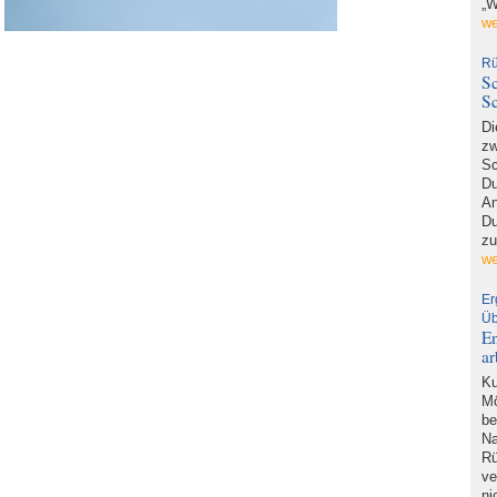
„W
we
Rü
Sc
S
D
zw
Sc
Du
An
Du
zu
we
Er
Üb
En
ar
Ku
Mö
be
Na
Rü
ve
ni