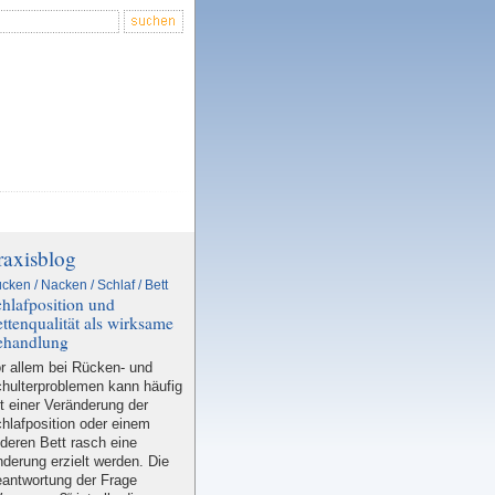
raxisblog
cken / Nacken / Schlaf / Bett
hlafposition und
ttenqualität als wirksame
ehandlung
r allem bei Rücken- und
hulterproblemen kann häufig
t einer Veränderung der
hlafposition oder einem
deren Bett rasch eine
nderung erzielt werden. Die
antwortung der Frage