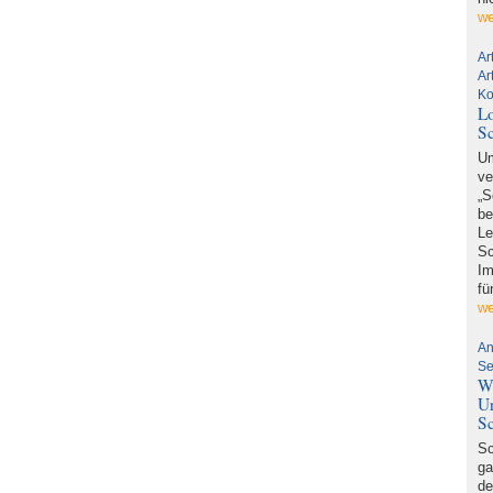
we
Ar
Ar
Ko
Lo
S
Um
ve
„S
be
Le
Sc
Im
fü
we
An
Se
Wi
U
S
Sc
ga
de