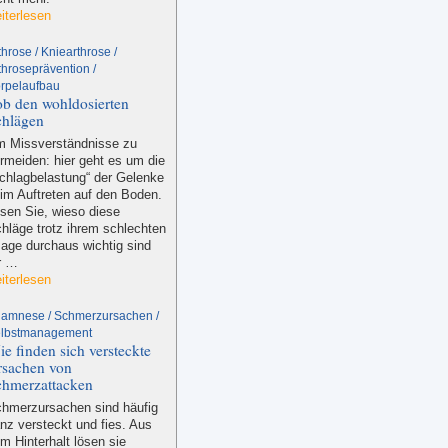
iterlesen
throse / Kniearthrose /
throseprävention /
rpelaufbau
b den wohldosierten
chlägen
 Missverständnisse zu
rmeiden: hier geht es um die
chlagbelastung“ der Gelenke
im Auftreten auf den Boden.
sen Sie, wieso diese
hläge trotz ihrem schlechten
age durchaus wichtig sind
r …
iterlesen
amnese / Schmerzursachen /
lbstmanagement
e finden sich versteckte
rsachen von
chmerzattacken
hmerzursachen sind häufig
nz versteckt und fies. Aus
m Hinterhalt lösen sie