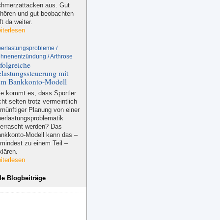
hmerzattacken aus. Gut
hören und gut beobachten
lft da weiter.
iterlesen
erlastungsprobleme /
hnenentzündung / Arthrose
folgreiche
lastungssteuerung mit
em Bankkonto-Modell
e kommt es, dass Sportler
cht selten trotz vermeintlich
rnünftiger Planung von einer
erlastungsproblematik
errascht werden? Das
nkkonto-Modell kann das –
mindest zu einem Teil –
klären.
iterlesen
le Blogbeiträge