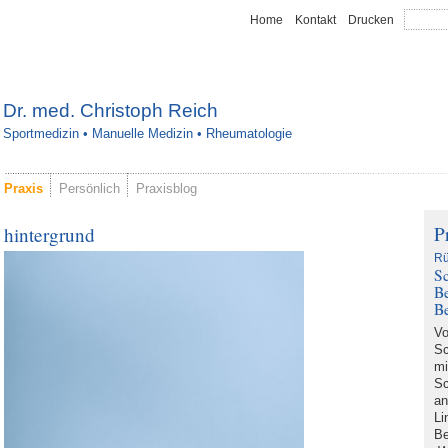
Home
Kontakt
Drucken
Dr. med. Christoph Reich
Sportmedizin • Manuelle Medizin • Rheumatologie
Praxis
Persönlich
Praxisblog
P
hintergrund
Rü
Sc
Be
B
Vo
Sc
mi
Sc
an
Li
Be